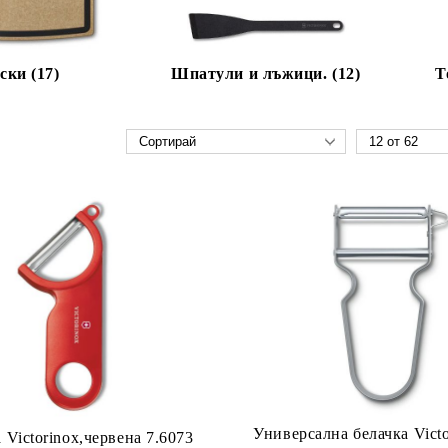
ски (17)
Шпатули и лъжици. (12)
Т
Универсална белачка Victo
Белачка Victorinox,червена 7.6073