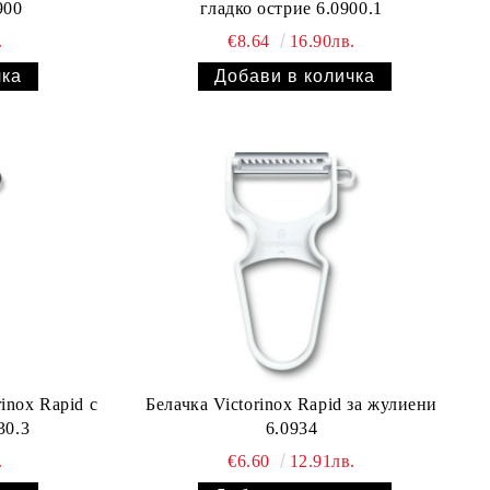
ие 6.0900
гладко острие 6.0900.1
.
€8.64
16.90лв.
inox Rapid с
Белачка Victorinox Rapid за жулиени
е 6.0930.3
6.0934
.
€6.60
12.91лв.