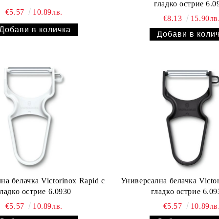
гладко остр
€5.57
10.89лв.
€8.13
15.90лв
на белачка Victorinox Rapid с
Универсална белачка Victor
гладко острие 6.0930
гладко остри
€5.57
10.89лв.
€5.57
10.89лв