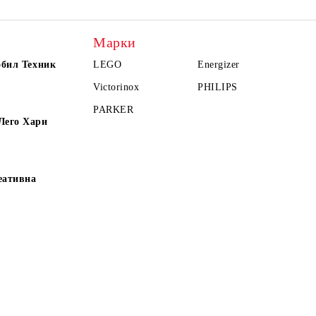
Марки
обил Техник
LEGO
Energizer
Victorinox
PHILIPS
PARKER
Лего Хари
еативна