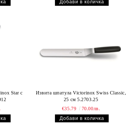
inox Star с
Извита шпатула Victorinox Swiss Classic,
ие 6.0912
25 см 5.2703.25
.
€35.79
70.00лв.