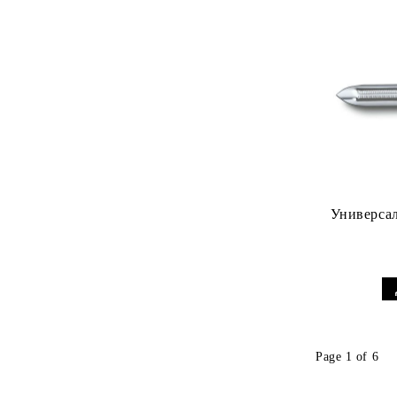
SUPER HEROES
TECHNIC
Toy Story
BATMAN MOVIE
MOVIE™ 2
Trolls World Tour
Wednesday
Универсал
UniKitty!
Wicked
VIDIYO
Xtra!
Page 1 of 6