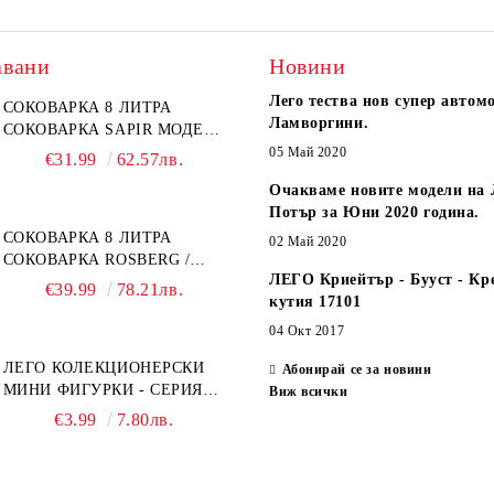
авани
Новини
Лего тества нов супер автом
СОКОВАРКА 8 ЛИТРА
Ламворгини.
СОКОВАРКА SAPIR МОДЕЛ:
SP-1260-A26
05 Май 2020
€31.99
62.57лв.
Очакваме новите модели на 
Потър за Юни 2020 година.
СОКОВАРКА 8 ЛИТРА
02 Май 2020
СОКОВАРКА ROSBERG /
ЛЕГО Криейтър - Бууст - Кр
SAPIR
€39.99
78.21лв.
кутия 17101
04 Окт 2017
ЛЕГО КОЛЕКЦИОНЕРСКИ
Абонирай се за новини
МИНИ ФИГУРКИ - СЕРИЯ
Виж всички
СПАЙДЪР-МЕН: ПРЕЗ
€3.99
7.80лв.
СПАЙДИ-ВСЕЛЕНАТА 71050