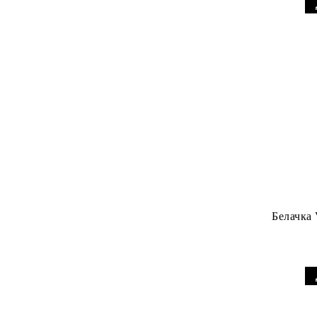
MONKIE KID
Nexo Knights
ONE PIECE
Overwatch
NINJAGO
SEASONAL
Sonic
Pokémon
Белачка 
Pop Star
Speed Champions
STAR WARS
Super Mario