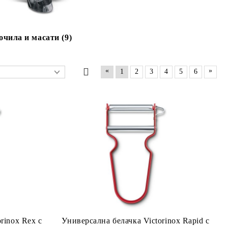
очила и масати (9)
«
»
1
2
3
4
5
6
rinox Rex с
Универсална белачка Victorinox Rapid с