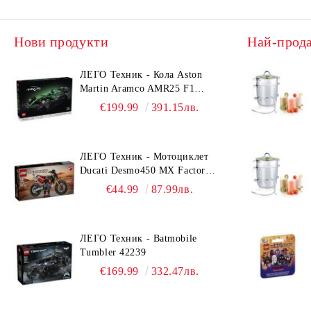
Нови продукти
Най-прод
ЛЕГО Техник - Кола Aston
Martin Aramco AMR25 F1
42240
€199.99
391.15лв.
ЛЕГО Техник - Мотоциклет
Ducati Desmo450 MX Factory
42238
€44.99
87.99лв.
ЛЕГО Техник - Batmobile
Tumbler 42239
€169.99
332.47лв.