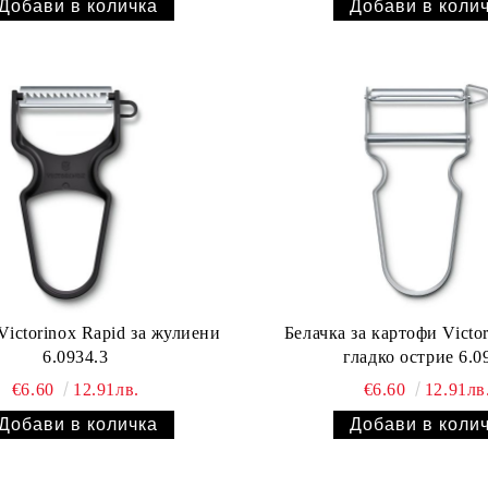
Victorinox Rapid за жулиени
Белачка за картофи Victor
6.0934.3
гладко остр
€6.60
12.91лв.
€6.60
12.91лв