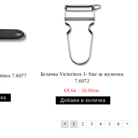
Белачка Victorinox J- Star за жулиени
Универсална белачка Victorinox 7.6077
7.6072
.
€8.64
16.90лв.
«
»
1
2
3
4
5
6