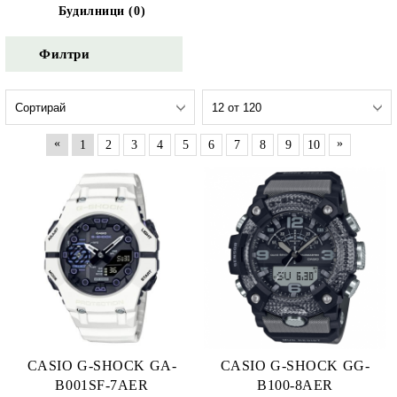
Будилници (0)
Филтри
«
»
1
2
3
4
5
6
7
8
9
10
CASIO G-SHOCK GA-
CASIO G-SHOCK GG-
B001SF-7AER
B100-8AER