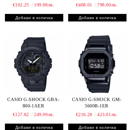
€102.25
199.98лв.
€408.01
798.00лв.
CASIO G-SHOCK GBA-
CASIO G-SHOCK GM-
800-1AER
5600B-1ER
€127.82
249.99лв.
€216.28
423.01лв.