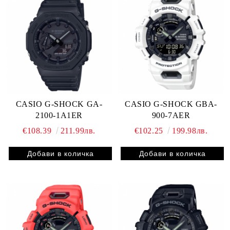
CASIO G-SHOCK GA-
CASIO G-SHOCK GBA-
2100-1A1ER
900-7AER
€108.39
211.99лв.
€102.25
199.98лв.