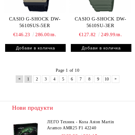
CASIO G-SHOCK DW-
CASIO G-SHOCK DW-
5610SUS-5ER
5610SU-3ER
€146.23
286.00лв.
€127.82
249.99лв.
Page 1 of 10
«
»
1
2
3
4
5
6
7
8
9
10
Нови продукти
ЛЕГО Техник - Кола Aston Martin
Aramco AMR25 F1 42240