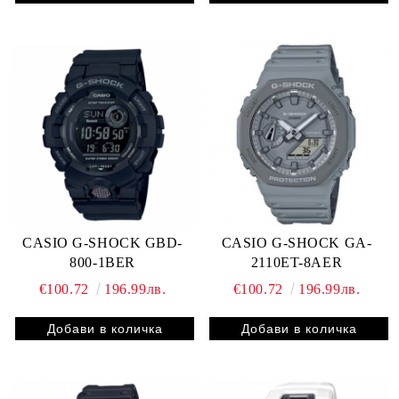
CASIO G-SHOCK GBD-
CASIO G-SHOCK GA-
800-1BER
2110ET-8AER
€100.72
196.99лв.
€100.72
196.99лв.