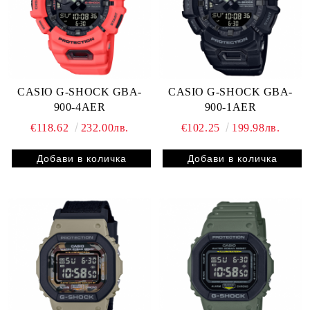
CASIO G-SHOCK GBA-
CASIO G-SHOCK GBA-
900-4AER
900-1AER
€118.62
232.00лв.
€102.25
199.98лв.