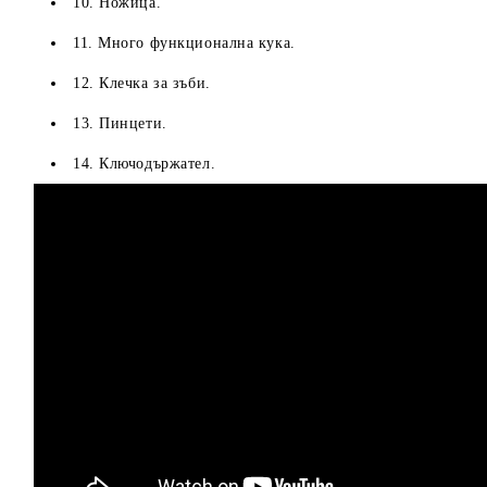
10. Ножица.
11. Много функционална кука.
12. Клечка за зъби.
13. Пинцети.
14. Ключодържател.