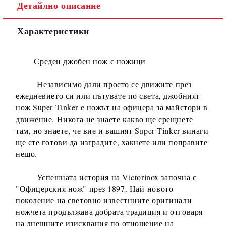
Детайлно описание
Ние ще се свържем с вас в рамките на работния ден, за
уточняване адрес и цена на доставка.
Характеристики
Среден джобен нож с ножици
Независимо дали просто се движите през
ежедневието си или пътувате по света, джобният
нож Super Tinker е ножът на офицера за майстори в
движение. Никога не знаете какво ще срещнете
там, но знаете, че вие и вашият Super Tinker винаги
ще сте готови да изградите, хакнете или поправите
нещо.
Успешната история на Victorinox започна с
"Офицерския нож" през 1897. Най-новото
поколение на световно известнните оригинали
ножчета продължава добрата традиция и отговаря
на днешните изисквания по отношение на