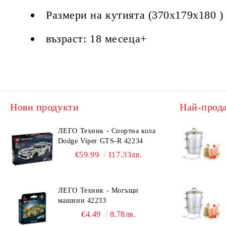
Размери на кутията (370x179x180 
възраст: 18 месеца+
Нови продукти
Най-прод
ЛЕГО Техник - Спортна кола
Dodge Viper GTS-R 42234
€59.99
117.33лв.
ЛЕГО Техник - Могъщи
машини 42233
€4.49
8.78лв.