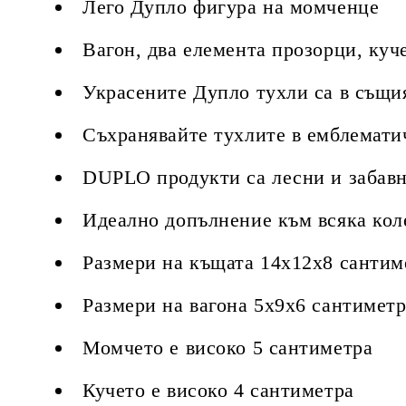
Лего Дупло фигура на момченце
Вагон, два елемента прозорци, куч
Украсените Дупло тухли са в същи
Съхранявайте тухлите в емблемати
DUPLO продукти са лесни и забавн
Идеално допълнение към всяка ко
Размери на къщата 14х12х8 сантим
Размери на вагона 5х9х6 сантимет
Момчето е високо 5 сантиметра
Кучето е високо 4 сантиметра