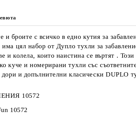
Ние ще се свържем с вас в рамки
и цена на доставка.
евюта
 броите с всичко в едно кутия за забавлен
 има цял набор от Дупло тухли за забавлени
ве и колела, които наистина се въртят . Тоз
ко куче и номерирани тухли със съответните
а дори и допълнителни класически DUPLO ту
ЕНИЯ 10572
un 10572