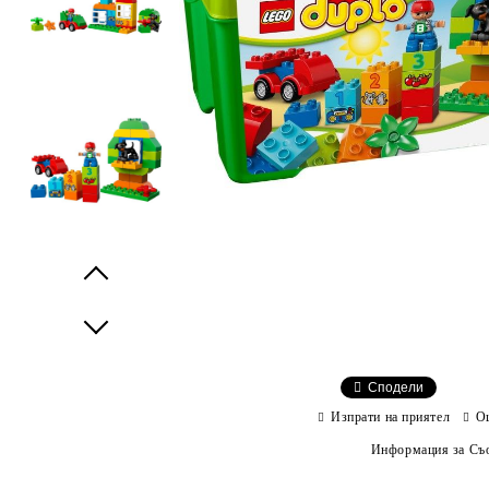
Prev
Next
Сподели
Изпрати на приятел
О
Информация за Съо