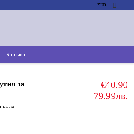
EUR
Контакт
€40.90
тия за
79.99лв.
:
1.100
кг