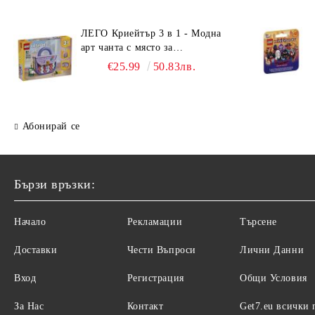
ЛЕГО Криейтър 3 в 1 - Модна
арт чанта с място за
съхранение 31391
€25.99
50.83лв.
Абонирай се
Бързи връзки:
Начало
Рекламации
Търсене
Доставки
Чести Въпроси
Лични Данни
Вход
Регистрация
Общи Условия
За Нас
Контакт
Get7.eu всички 