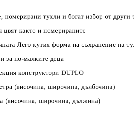
е, номерирани тухли и богат избор от други
я цвят както и номерираните
чната Лего кутия форма на съхранение на ту
и за по-малките деца
лекция конструктори DUPLO
етра (височина, широчина, дълбочина)
ра (височина, широчина, дължина)