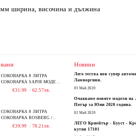
) мм ширина, височина и дължина
авани
Новини
Лего тества нов супер автом
СОКОВАРКА 8 ЛИТРА
Ламворгини.
СОКОВАРКА SAPIR МОДЕЛ:
SP-1260-A26
05 Май 2020
€31.99
62.57лв.
Очакваме новите модели на 
Потър за Юни 2020 година.
СОКОВАРКА 8 ЛИТРА
02 Май 2020
СОКОВАРКА ROSBERG /
ЛЕГО Криейтър - Бууст - Кр
SAPIR
€39.99
78.21лв.
кутия 17101