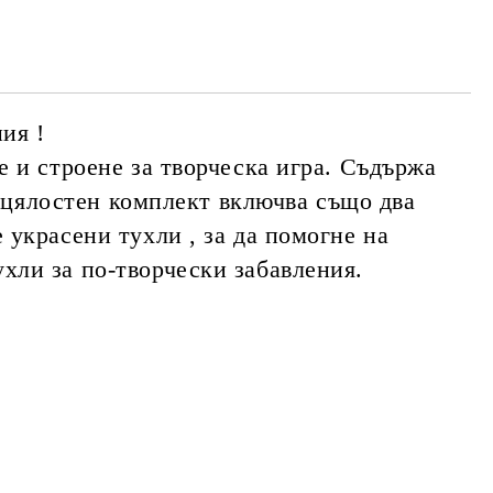
те на работния ден, за уточняване адрес
ия !
е и строене за творческа игра. Съдържа
и цялостен комплект включва също два
 украсени тухли , за да помогне на
хли за по-творчески забавления.