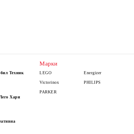
Марки
обил Техник
LEGO
Energizer
Victorinox
PHILIPS
PARKER
Лего Хари
еативна