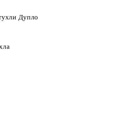
 тухли Дупло
хла