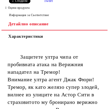
Tweet
Сподели
Оцени продукта
Информация за Съответствие
Детайлно описание
Ние ще се свържем с вас в рамките на работния ден, за
уточняване адрес и цена на доставка.
Характеристики
Защитете ултра чипа от
пробивната атака на Верижния
нападател на Тремор!
Внимание ултра агент Джак Фюри!
Тремор, як като желязо супер злодей,
вилнее из улиците на Астор Сити в
страховитото му бронирано верижно