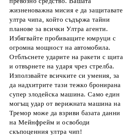
превозно средство. Вашата
жизненоважна мисия е да защитавате
ултра чипа, който съдържа тайни
планове за всички Ултра агенти.
Избягвайте пробиващите юмруци с
огромна мощност на автомобила.
Отблъснете ударите на ракети с щита
и отвърнете на ударя чрез стрелба.
Използвайте всичките си умения, за
да надхитрите тази тежко бронирана
супер злодейска машина. Само един
могъщ удар от верижната машина на
Тремор може да взриви базата данни
на Мейнфрейм и освободи
скъпоценния ултра чип!