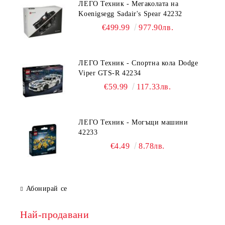
ЛЕГО Техник - Мегаколата на
Koenigsegg Sadair's Spear 42232
€499.99
977.90лв.
ЛЕГО Техник - Спортна кола Dodge
Viper GTS-R 42234
€59.99
117.33лв.
ЛЕГО Техник - Могъщи машини
42233
€4.49
8.78лв.
Абонирай се
Най-продавани