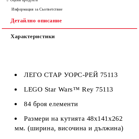
Информация за Съответствие
Детайлно описание
Ние ще се свържем с вас в рамките на работния ден, за
уточняване адрес и цена на доставка.
Характеристики
ЛЕГО СТАР УОРС-РЕЙ 75113
LEGO Star Wars™ Rey 75113
84 броя елементи
Размери на кутията 48х141х262
мм. (ширина, височина и дължина)