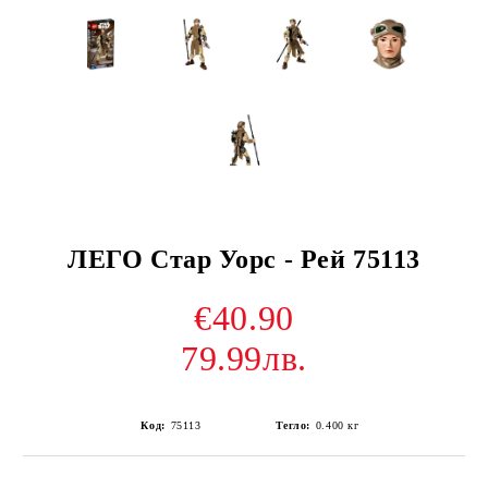
ЛЕГО Стар Уорс - Рей 75113
€40.90
79.99лв.
Код:
75113
Тегло:
0.400
кг