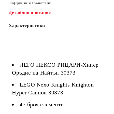
Информация за Съответствие
Детайлно описание
Ние ще се свържем с вас в рамките на работния ден, за
уточняване адрес и цена на доставка.
Характеристики
ЛЕГО НЕКСО РИЦАРИ-Хипер
Оръдие на Найтън 30373
LEGO Nexo Knights Knighton
Hyper Cannon 30373
47 броя елементи