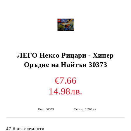
ЛЕГО Нексо Рицари - Хипер
Оръдие на Найтън 30373
€7.66
14.98лв.
Код:
30373
Тегло:
0.200
кг
47 броя елементи