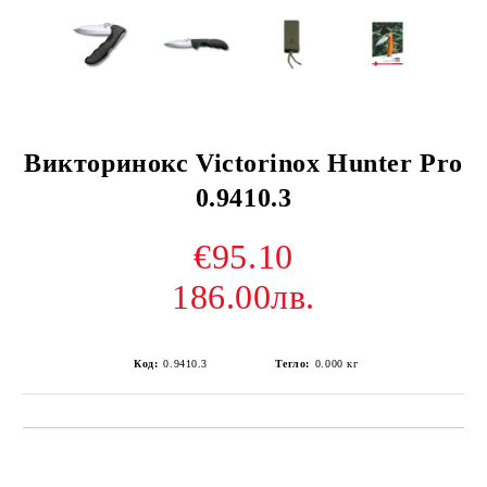
Викторинокс Victorinox Hunter Pro
0.9410.3
€95.10
186.00лв.
Код:
0.9410.3
Тегло:
0.000
кг
Добави в желани