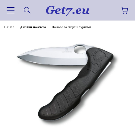
Начало
Джобни ножчета
Ножове за спорт и туризъм