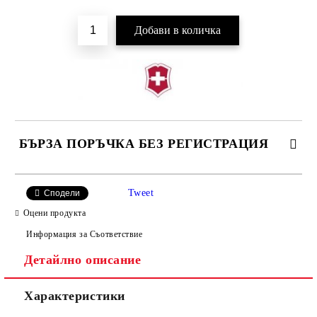
БЪРЗА ПОРЪЧКА БЕЗ РЕГИСТРАЦИЯ
Tweet
Сподели
Оцени продукта
Информация за Съответствие
Детайлно описание
Ние ще се свържем с вас в рамките на работния ден, за
уточняване адрес и цена на доставка.
Характеристики