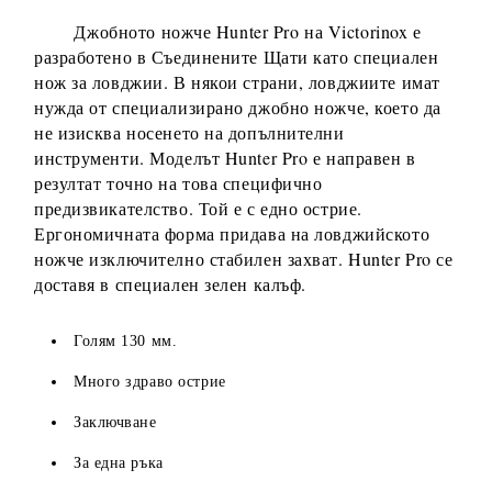
Джобното ножче Hunter Pro на Victorinox е
разработено в Съединените Щати като специален
нож за ловджии. В някои страни, ловджиите имат
нужда от специализирано джобно ножче, което да
не изисква носенето на допълнителни
инструменти. Моделът Hunter Pro е направен в
резултат точно на това специфично
предизвикателство. Той е с едно острие.
Ергономичната форма придава на ловджийското
ножче изключително стабилен захват. Hunter Pro се
доставя в специален зелен калъф.
Голям 130 мм.
Много здраво острие
Заключване
За една ръка