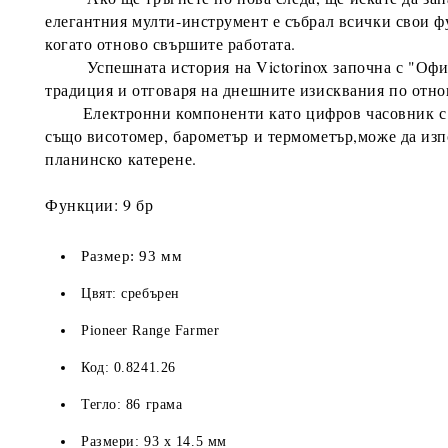
елегантния мулти-инструмент е събрал всички свои ф
когато отново свършите работата.
Успешната история на Victorinox започна с "Офице
традиция и отговаря на днешните изисквания по отно
Електронни компоненти като цифров часовник с алар
също висотомер, барометър и термометър,може да изп
планинско катерене.
Функции: 9 бр
Размер: 93 мм
Цвят: сребърен
Pioneer Range Farmer
Код: 0.8241.26
Тегло: 86 грама
Размери: 93 х 14.5 мм