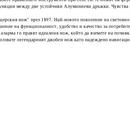
ункции между две устойчиви Алуминиеви дръжки. Чувства се
рския нож" през 1897. Най-новото поколение на световно
шение на функционалност, удобство и качество за потребите
ма го правят идеалния нож, който да вземете на почивка 
олзвате легендарният джобен нож като надеждено навигаци