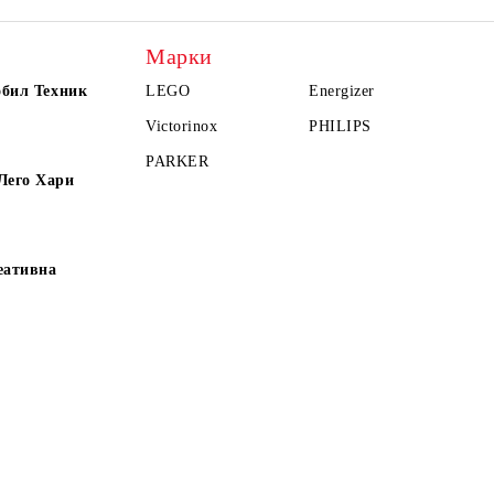
Марки
обил Техник
LEGO
Energizer
Victorinox
PHILIPS
PARKER
Лего Хари
еативна