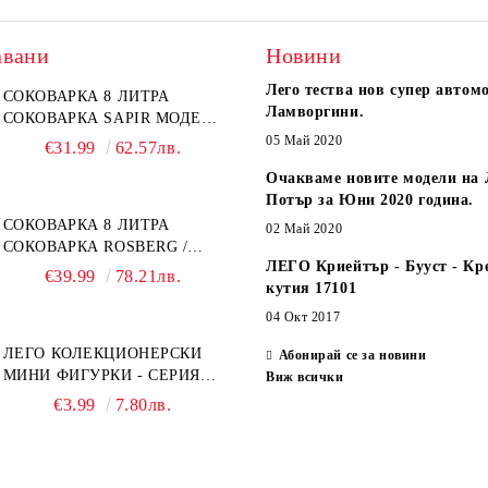
авани
Новини
Лего тества нов супер автом
СОКОВАРКА 8 ЛИТРА
Ламворгини.
СОКОВАРКА SAPIR МОДЕЛ:
SP-1260-A26
05 Май 2020
€31.99
62.57лв.
Очакваме новите модели на 
Потър за Юни 2020 година.
СОКОВАРКА 8 ЛИТРА
02 Май 2020
СОКОВАРКА ROSBERG /
ЛЕГО Криейтър - Бууст - Кр
SAPIR
€39.99
78.21лв.
кутия 17101
04 Окт 2017
ЛЕГО КОЛЕКЦИОНЕРСКИ
Абонирай се за новини
МИНИ ФИГУРКИ - СЕРИЯ
Виж всички
СПАЙДЪР-МЕН: ПРЕЗ
€3.99
7.80лв.
СПАЙДИ-ВСЕЛЕНАТА 71050