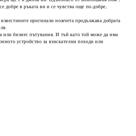
 добре в ръката ви и се чувства още по-добре,
 известнните оригинали ножчета продължава добрата
ля.
или бизнес пътувания. И тъй като той може да има
онното устройство за взискателни походи или