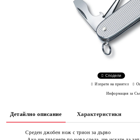
Сподели
Изпрати на приятел
О
Информация за Съо
Детайлно описание
Характеристики
Среден джобен нож с трион за дърво
Ако ще тръгнете по нова следа, ще искате да запаз