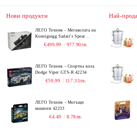
Нови продукти
Най-прод
ЛЕГО Техник - Мегаколата на
Koenigsegg Sadair's Spear
42232
€499.99
977.90лв.
ЛЕГО Техник - Спортна кола
Dodge Viper GTS-R 42234
€59.99
117.33лв.
ЛЕГО Техник - Могъщи
машини 42233
€4.49
8.78лв.