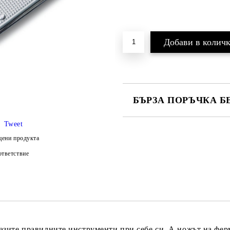
БЪРЗА ПОРЪЧКА Б
Tweet
цени продукта
тветствие
Ние ще се свържем с вас в рамки
и цена на доставка.
ите правилните инструменти при себе си. А ножът на ферм