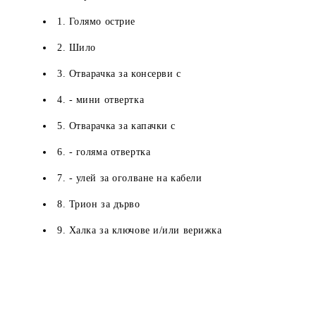
1. Голямо острие
2. Шило
3. Отварачка за консерви с
4. - мини отвертка
5. Отварачка за капачки с
6. - голяма отвертка
7. - улей за оголване на кабели
8. Трион за дърво
9. Халка за ключове и/или верижка