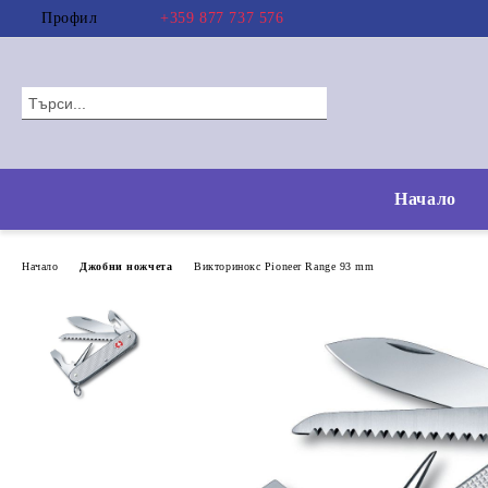
Профил
+359 877 737 576
Начало
Начало
Джобни ножчета
Викторинокс Pioneer Range 93 mm