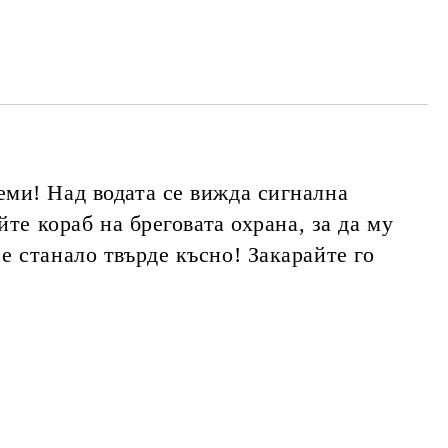
те на работния ден, за уточняване адрес
еми! Над водата се вижда сигнална
те кораб на бреговата охрана, за да му
е станало твърде късно! Закарайте го