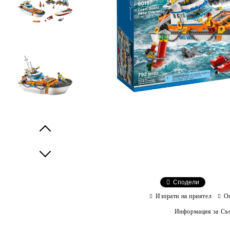
Prev
Next
Сподели
Изпрати на приятел
О
Информация за Съо