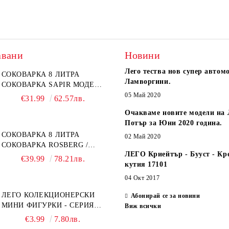
авани
Новини
Лего тества нов супер автом
СОКОВАРКА 8 ЛИТРА
Ламворгини.
СОКОВАРКА SAPIR МОДЕЛ:
SP-1260-A26
05 Май 2020
€31.99
62.57лв.
Очакваме новите модели на 
Потър за Юни 2020 година.
СОКОВАРКА 8 ЛИТРА
02 Май 2020
СОКОВАРКА ROSBERG /
ЛЕГО Криейтър - Бууст - Кр
SAPIR
€39.99
78.21лв.
кутия 17101
04 Окт 2017
ЛЕГО КОЛЕКЦИОНЕРСКИ
Абонирай се за новини
МИНИ ФИГУРКИ - СЕРИЯ
Виж всички
СПАЙДЪР-МЕН: ПРЕЗ
€3.99
7.80лв.
СПАЙДИ-ВСЕЛЕНАТА 71050