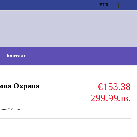
EUR
Контакт
€153.38
ова Охрана
299.99лв.
егло:
2.260
кг