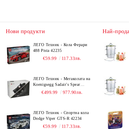
Нови продукти
Най-прод
ЛЕГО Техник - Кола Ферари
488 Pista 42235
€59.99
117.33лв.
ЛЕГО Техник - Мегаколата на
Koenigsegg Sadair's Spear
42232
€499.99
977.90лв.
ЛЕГО Техник - Спортна кола
Dodge Viper GTS-R 42234
€59.99
117.33лв.