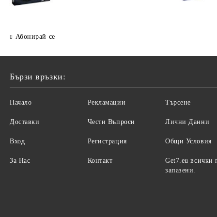
Абонирай се
Бързи връзки:
Начало
Рекламации
Търсене
Доставки
Чести Въпроси
Лични Данни
Вход
Регистрация
Общи Условия
За Нас
Контакт
Get7.eu всички 
запазени.