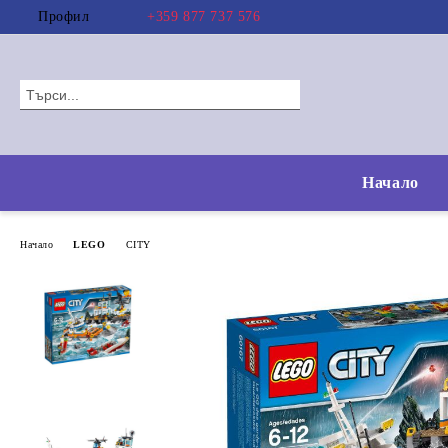
Профил
+359 877 737 576
Начало
Начало
LEGO
CITY