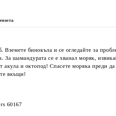
Ние ще се свържем с вас в рамки
и цена на доставка.
евюта
 Вземете бинокъла и се огледайте за пробл
а. За шамандурата се е хванал моряк, извикай
 акула и октопод! Спасете моряка преди да 
ете вкъщи!
ers 60167