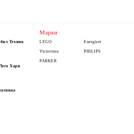
Марки
обил Техник
LEGO
Energizer
Victorinox
PHILIPS
PARKER
Лего Хари
еативна