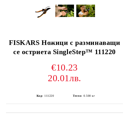
FISKARS Ножици с разминаващи
се остриета SingleStep™ 111220
€10.23
20.01лв.
Код:
111220
Тегло:
0.500
кг
Добави в желани