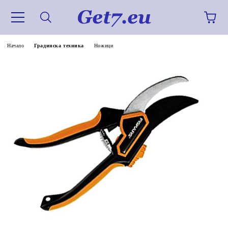
Начало
Градинска техника
Ножици