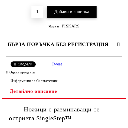
FISKARS
Марка:
БЪРЗА ПОРЪЧКА БЕЗ РЕГИСТРАЦИЯ
Tweet
Сподели
Оцени продукта
Информация за Съответствие
Детайлно описание
Ние ще се свържем с вас в рамките на работния ден, за
уточняване адрес и цена на доставка.
Ножици с разминаващи се
остриета SingleStep™