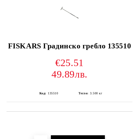
FISKARS Градинско гребло 135510
€25.51
49.89лв.
Код:
135510
Тегло:
3.500
кг
Добави в желани