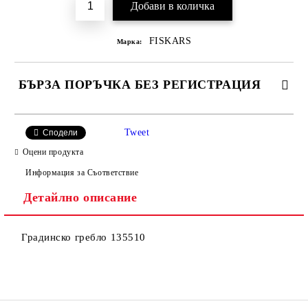
FISKARS
Марка:
БЪРЗА ПОРЪЧКА БЕЗ РЕГИСТРАЦИЯ
Tweet
Сподели
Оцени продукта
Информация за Съответствие
Детайлно описание
Ние ще се свържем с вас в рамките на работния ден, за
уточняване адрес и цена на доставка.
Градинско гребло 135510