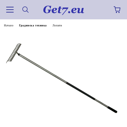
Начало
Градинска техника
Лопати