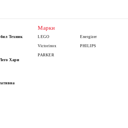
Марки
обил Техник
LEGO
Energizer
Victorinox
PHILIPS
PARKER
Лего Хари
еативна