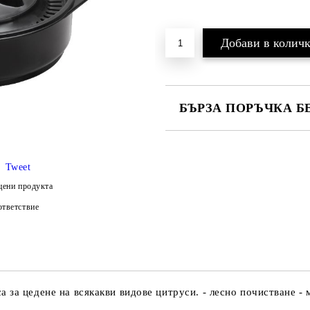
БЪРЗА ПОРЪЧКА Б
Tweet
цени продукта
Ние ще се свържем с вас в рамки
и цена на доставка.
тветствие
 за цедене на всякакви видове цитруси. - лесно почистване -