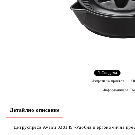
Сподели
Изпрати на приятел
О
Информация за Съо
Детайлно описание
Цитруспреса Avanti 838149 -Удобна и ергономична преса