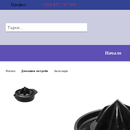
Профил
+359 877 737 576
Начало
Начало
Домашни потреби
Аксесоари