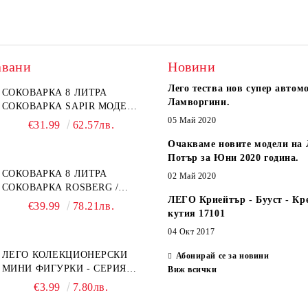
авани
Новини
Лего тества нов супер автом
СОКОВАРКА 8 ЛИТРА
Ламворгини.
СОКОВАРКА SAPIR МОДЕЛ:
SP-1260-A26
05 Май 2020
€31.99
62.57лв.
Очакваме новите модели на 
Потър за Юни 2020 година.
СОКОВАРКА 8 ЛИТРА
02 Май 2020
СОКОВАРКА ROSBERG /
ЛЕГО Криейтър - Бууст - Кр
SAPIR
€39.99
78.21лв.
кутия 17101
04 Окт 2017
ЛЕГО КОЛЕКЦИОНЕРСКИ
Абонирай се за новини
МИНИ ФИГУРКИ - СЕРИЯ
Виж всички
СПАЙДЪР-МЕН: ПРЕЗ
€3.99
7.80лв.
СПАЙДИ-ВСЕЛЕНАТА 71050