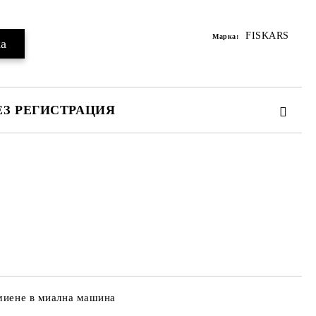
Добави в желани
FISKARS
Марка:
ЕЗ РЕГИСТРАЦИЯ
те на работния ден, за уточняване адрес
 миене в миална машина