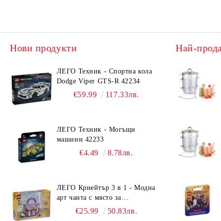
Нови продукти
Най-прод
ЛЕГО Техник - Спортна кола
Dodge Viper GTS-R 42234
€59.99
117.33лв.
ЛЕГО Техник - Могъщи
машини 42233
€4.49
8.78лв.
ЛЕГО Криейтър 3 в 1 - Модна
арт чанта с място за
съхранение 31391
€25.99
50.83лв.