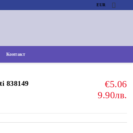
EUR
Контакт
€5.06
i 838149
9.90лв.