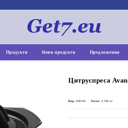
Продукти
Нови продукти
Предложения
Цитруспреса Avant
Код:
838149
Тегло:
0.500
кг