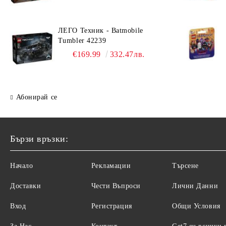
ЛЕГО Техник - Batmobile
Tumbler 42239
€169.99
332.47лв.
Абонирай се
Бързи връзки:
Начало
Рекламации
Търсене
Доставки
Чести Въпроси
Лични Данни
Вход
Регистрация
Общи Условия