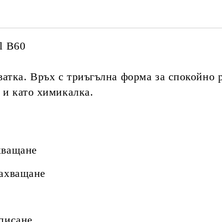
el B60
атка. Връх с триъгълна форма за спокойно 
 и като химикалка.
хващане
захващане
 писане