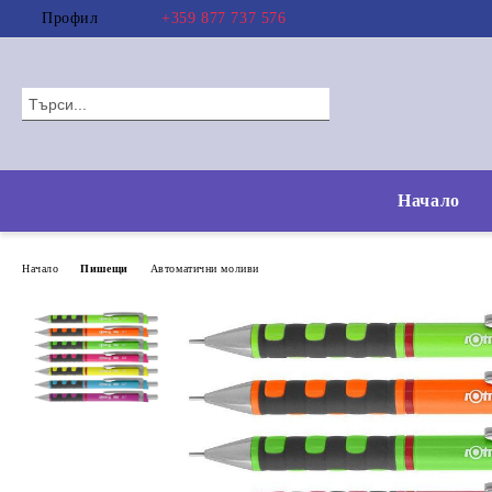
Профил
+359 877 737 576
Начало
Начало
Пишещи
Автоматични моливи