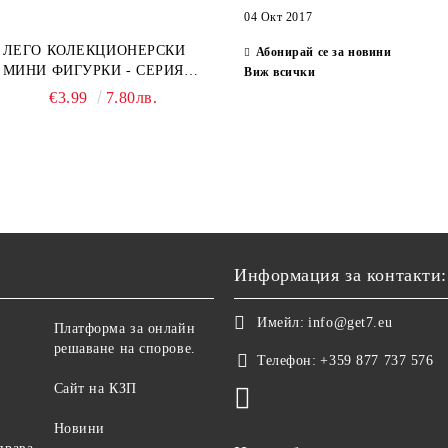
04 Окт 2017
ЛЕГО КОЛЕКЦИОНЕРСКИ
Абонирай се за новини
МИНИ ФИГУРКИ - СЕРИЯ
Виж всички
СПАЙДЪР-МЕН: ПРЕЗ
€3.99
7.80лв.
СПАЙДИ-ВСЕЛЕНАТА 71050
Информация за контакти:
Имейл:
info@get7.eu
Платформа за онлайн
решаване на спорове.
Телефон:
+359 877 737 576
Сайт на КЗП
Новини