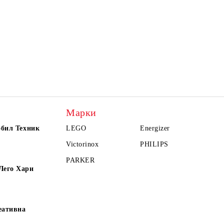
Марки
обил Техник
LEGO
Energizer
Victorinox
PHILIPS
PARKER
Лего Хари
еативна