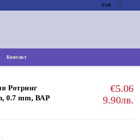
EUR
Контакт
€5.06
ив Ротринг
n, 0.7 mm, ВАР
9.90лв.