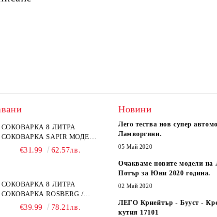
авани
Новини
Лего тества нов супер автом
СОКОВАРКА 8 ЛИТРА
Ламворгини.
СОКОВАРКА SAPIR МОДЕЛ:
SP-1260-A26
05 Май 2020
€31.99
62.57лв.
Очакваме новите модели на 
Потър за Юни 2020 година.
СОКОВАРКА 8 ЛИТРА
02 Май 2020
СОКОВАРКА ROSBERG /
ЛЕГО Криейтър - Бууст - Кр
SAPIR
€39.99
78.21лв.
кутия 17101