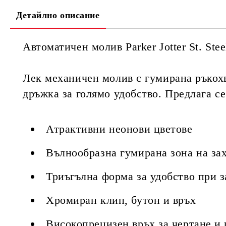
Детайлно описание
Автоматичен молив Parker Jotter St. Ste
Лек механичен молив с гумирана ръкохв
дръжка за голямо удобство. Предлага се
Атрактивни неонови цветове
Вълнообразна гумирана зона на за
Триъгълна форма за удобство при 
Хромиран клип, бутон и връх
Високопрецизен връх за чертане и