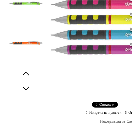
Prev
Next
Сподели
Изпрати на приятел
О
Информация за Съо