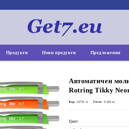
Продукти
Нови продукти
Предложения
Автоматичен мол
Rotring Tikky Neo
Код:
26791-А
Тегло:
0.500
кг
Цвят: