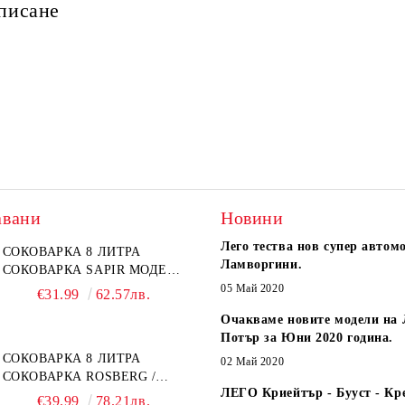
 писане
авани
Новини
Лего тества нов супер автом
СОКОВАРКА 8 ЛИТРА
Ламворгини.
СОКОВАРКА SAPIR МОДЕЛ:
SP-1260-A26
05 Май 2020
€31.99
62.57лв.
Очакваме новите модели на 
Потър за Юни 2020 година.
СОКОВАРКА 8 ЛИТРА
02 Май 2020
СОКОВАРКА ROSBERG /
ЛЕГО Криейтър - Бууст - Кр
SAPIR
€39.99
78.21лв.