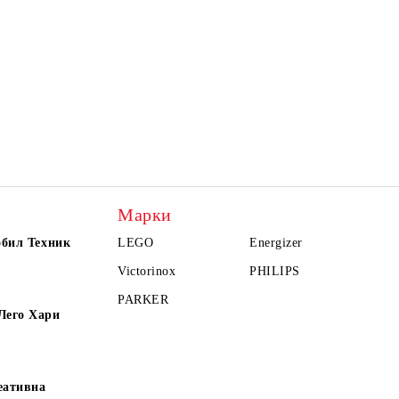
Марки
обил Техник
LEGO
Energizer
Victorinox
PHILIPS
PARKER
Лего Хари
еативна