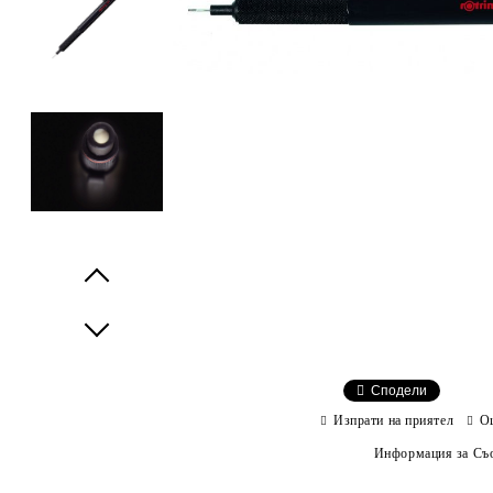
Prev
Next
Сподели
Изпрати на приятел
О
Информация за Съо