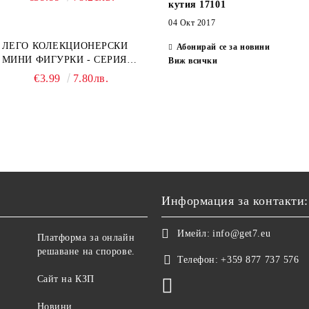
кутия 17101
04 Окт 2017
ЛЕГО КОЛЕКЦИОНЕРСКИ
Абонирай се за новини
МИНИ ФИГУРКИ - СЕРИЯ
Виж всички
СПАЙДЪР-МЕН: ПРЕЗ
€3.99
7.80лв.
СПАЙДИ-ВСЕЛЕНАТА 71050
Информация за контакти:
Имейл:
info@get7.eu
Платформа за онлайн
решаване на спорове.
Телефон:
+359 877 737 576
Сайт на КЗП
Новини