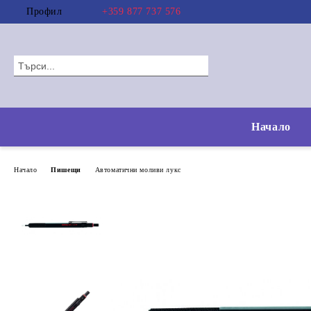
Профил
+359 877 737 576
Начало
Начало
Пишещи
Автоматични моливи лукс