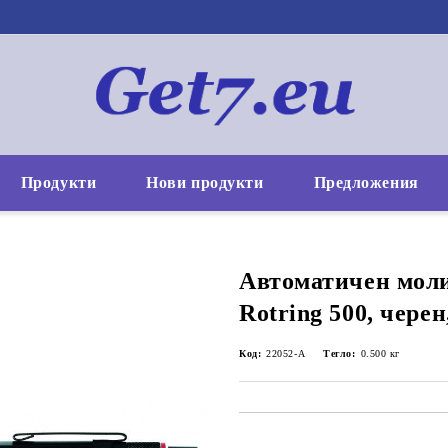
Продукти
Нови продукти
Предложения
Автоматичен мол
Rotring 500, чере
Код:
22052-А
Тегло:
0.500
кг