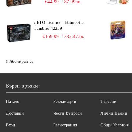
€44.99
87.99лв.
ЛЕГО Техник - Batmobile
Tumbler 42239
€169.99
332.47лв.
Абонирай се
Бързи връзки:
Начало
Рекламации
Търсене
Доставки
Чести Въпроси
Лични Данни
Вход
Регистрация
Общи Условия