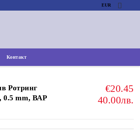
EUR
Контакт
€20.45
ив Ротринг
н, 0.5 mm, ВАР
40.00лв.