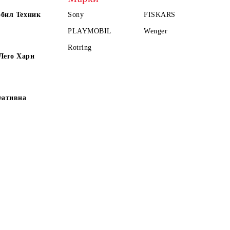
обил Техник
Sony
FISKARS
PLAYMOBIL
Wenger
Rotring
Лего Хари
еативна