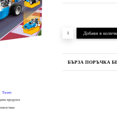
БЪРЗА ПОРЪЧКА Б
Ние ще се свържем с вас в рамки
Tweet
и цена на доставка.
цени продукта
тветствие