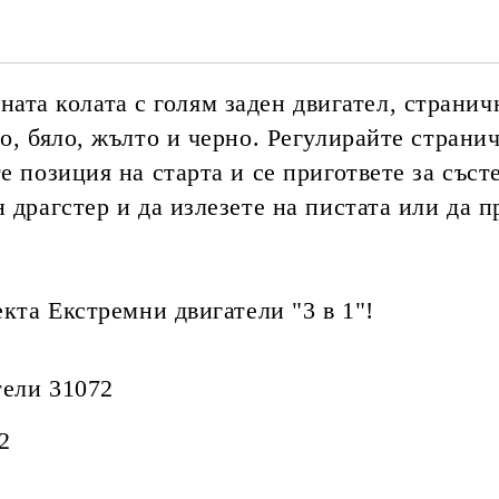
та колата с голям заден двигател, страни
о, бяло, жълто и черно. Регулирайте страни
е позиция на старта и се пригответе за със
 драгстер и да излезете на пистата или да 
екта Екстремни двигатели "3 в 1"!
тели 31072
2