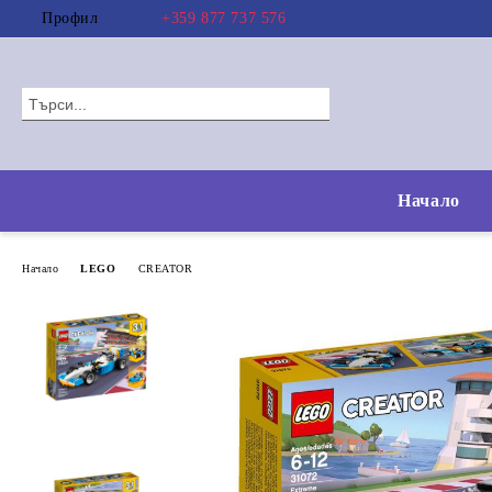
Профил
+359 877 737 576
Начало
Начало
LEGO
CREATOR