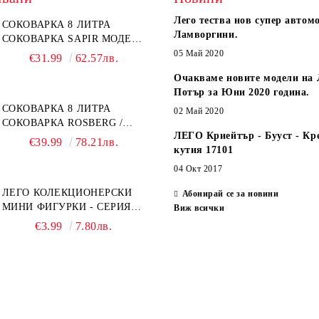
Лего тества нов супер автом
СОКОВАРКА 8 ЛИТРА
Ламворгини.
СОКОВАРКА SAPIR МОДЕЛ:
SP-1260-A26
05 Май 2020
€31.99
62.57лв.
Очакваме новите модели на 
Потър за Юни 2020 година.
СОКОВАРКА 8 ЛИТРА
02 Май 2020
СОКОВАРКА ROSBERG /
ЛЕГО Криейтър - Бууст - Кр
SAPIR
€39.99
78.21лв.
кутия 17101
04 Окт 2017
ЛЕГО КОЛЕКЦИОНЕРСКИ
Абонирай се за новини
МИНИ ФИГУРКИ - СЕРИЯ
Виж всички
СПАЙДЪР-МЕН: ПРЕЗ
€3.99
7.80лв.
СПАЙДИ-ВСЕЛЕНАТА 71050