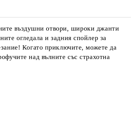
чните въздушни отвори, широки джанти
чните огледала и задния спойлер за
тезание! Когато приключите, можете да
профучите над вълните със страхотна