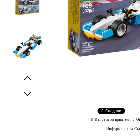
Prev
Next
Сподели
Изпрати на приятел
О
Информация за Съо