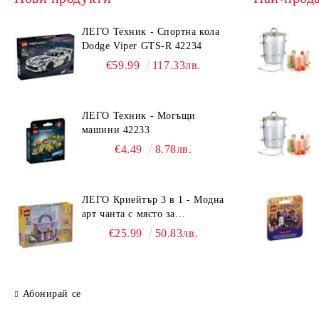
ЛЕГО Техник - Спортна кола
Dodge Viper GTS-R 42234
€59.99
117.33лв.
ЛЕГО Техник - Могъщи
машини 42233
€4.49
8.78лв.
ЛЕГО Криейтър 3 в 1 - Модна
арт чанта с място за
съхранение 31391
€25.99
50.83лв.
Абонирай се