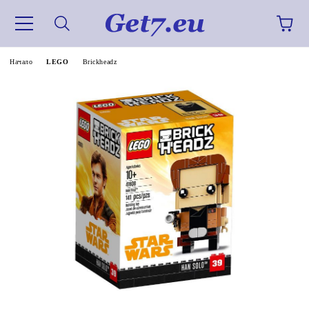
Начало
LEGO
Brickheadz