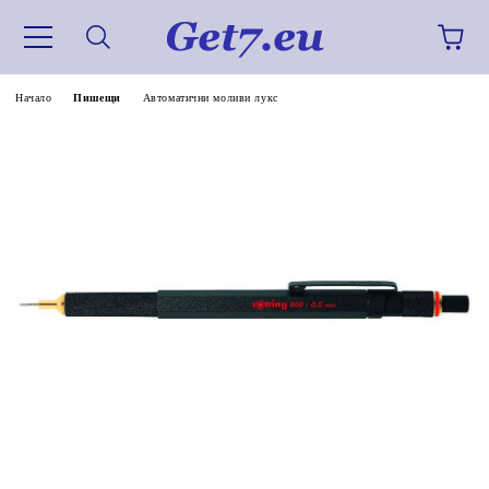
Начало
Пишещи
Автоматични моливи лукс