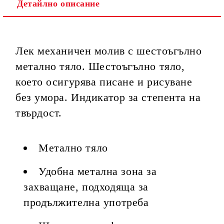
Детайлно описание
Ние ще се свържем с вас в рамките на работния ден, за
уточняване адрес и цена на доставка.
Лек механичен молив с шестоъгълно
метално тяло. Шестоъгълно тяло,
което осигурява писане и рисуване
без умора. Индикатор за степента на
твърдост.
Метално тяло
Удобна метална зона за
захващане, подходяща за
продължителна употреба