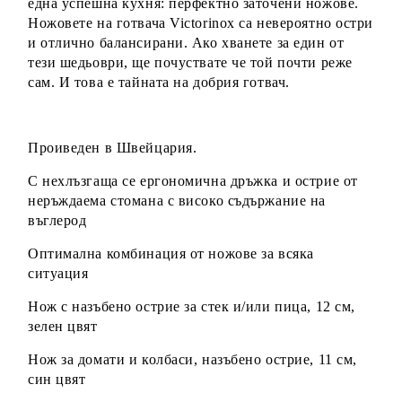
една успешна кухня: перфектно заточени ножове.
Ножовете на готвача Victorinox са невероятно остри
и отлично балансирани.
Ако хванете за един от
тези шедьоври, ще почуствате че той почти реже
сам.
И това е тайната на добрия готвач.
Проиведен в Швейцария.
С нехлъзгаща се ергономична дръжка и острие от
неръждаема стомана с високо съдържание на
въглерод
Оптимална комбинация от ножове за всяка
ситуация
Нож с назъбено острие за стек и/или пица, 12 см,
зелен цвят
Нож за домати и колбаси, назъбено острие, 11 см,
син цвят