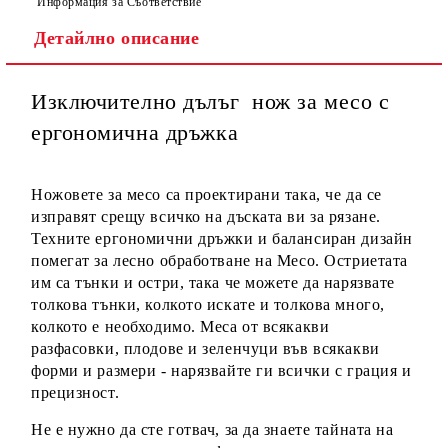
Информация за Съответствие
Детайлно описание
Ние ще се свържем с вас в рамките на работния ден, за
уточняване адрес и цена на доставка.
Изключително дълъг нож за месо с
ергономична дръжка
Ножовете за месо са проектирани така, че да се
изправят срещу всичко на дъската ви за рязане.
Техните ергономични дръжки и балансиран дизайн
помегат за лесно обработване на Месо.
Остриетата
им са тънки и остри, така че можете да нарязвате
толкова тънки, колкото искате и толкова много,
колкото е необходимо.
Меса от всякакви
разфасовки, плодове и зеленчуци във всякакви
форми и размери - нарязвайте ги всички с грация и
прецизност.
Не е нужно да сте готвач, за да знаете тайната на