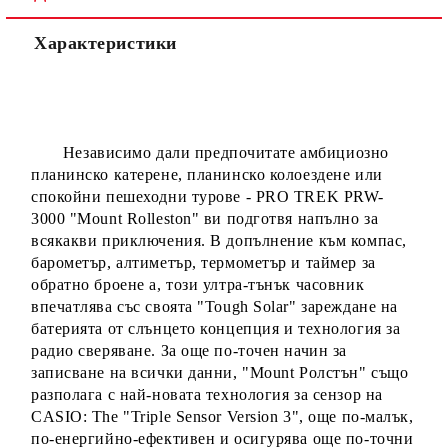
уточняване адрес и цена на доставка.
Характеристики
Независимо дали предпочитате амбициозно
планинско катерене, планинско колоездене или
спокойни пешеходни турове - PRO TREK PRW-
3000 "Mount Rolleston" ви подготвя напълно за
всякакви приключения. В допълнение към компас,
барометър, алтиметър, термометър и таймер за
обратно броене а, този ултра-тънък часовник
впечатлява със своята "Tough Solar" зареждане на
батерията от слънцето концепция и технология за
радио сверяване. За още по-точен начин за
записване на всички данни, "Mount Ролстън" също
разполага с най-новата технология за сензор на
CASIO: The "Triple Sensor Version 3", още по-малък,
по-енергийно-ефективен и осигурява още по-точни