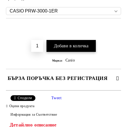
Добави в желани
Casio
Марка:
БЪРЗА ПОРЪЧКА БЕЗ РЕГИСТРАЦИЯ
Tweet
Сподели
Оцени продукта
Информация за Съответствие
Детайлно описание
Ние ще се свържем с вас в рамките на работния ден, за