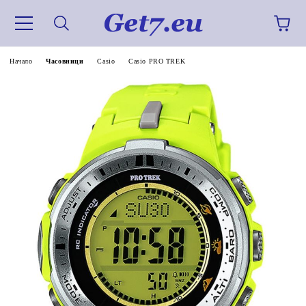
Начало
Часовници
Casio
Casio PRO TREK