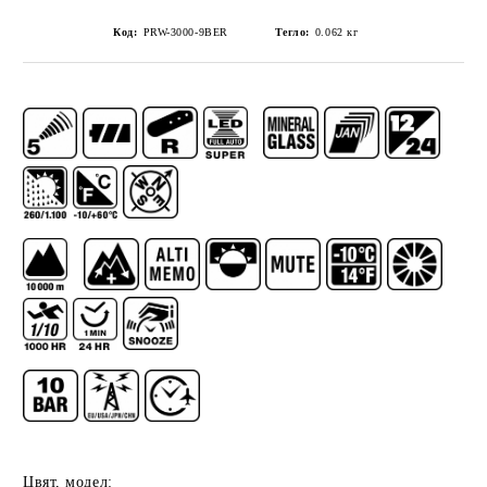
Код:
PRW-3000-9BER
Тегло:
0.062
кг
Цвят, модел: