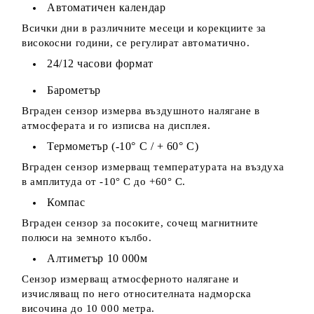
Автоматичен календар
Всички дни в различните месеци и корекциите за
високосни години, се регулират автоматично.
24/12 часови формат
Барометър
Вграден сензор измерва въздушното налягане в
атмосферата и го изписва на дисплея.
Термометър (-10° С / + 60° С)
Вграден сензор измерващ температурата на въздуха
в амплитуда от -10° С до +60° С.
Компас
Вграден сензор за посоките, сочещ магнитните
полюси на земното кълбо.
Алтиметър 10 000м
Сензор измерващ атмосферното налягане и
изчисляващ по него относителната надморска
височина до 10 000 метра.