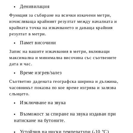
Денивилация
Функция за събиране на всички изкачени метри,
изчисляваща крайният резултат между началната и
крайната точка на изкачването и даваща крайния
резултат в метри.
Памет височини
Запис на вашите изкачвания в метри, вклюващи
максимална и минимална височина със съотвените
дата и час.
Време изгрев/залез
Съответно дадената географска ширина и дължина,
часовникът показва по кое време изгрява и залязва
слънцето.
Изключване на звука
Възможост за спиране на звука издаван при
натискане на бутоните.
Устойчив на ниски температури (-10 °С)