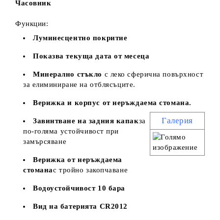
Часовник
Функции:
Луминесцентно покритие
Показва текуща дата от месеца
Минерално стъкло
с леко сферична повърхност
за елиминиране на отблясъците.
Верижка и корпус от неръждаема стомана.
Галерия
Завинтване на задния капак
за
по-голяма устойчивост при
замърсяване
Верижка от неръждаема
стомана
с тройно закопчаване
Водоустойчивост 10 бара
Вид на батерията CR2012