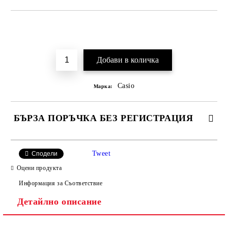
Добави в желани
Casio
Марка:
БЪРЗА ПОРЪЧКА БЕЗ РЕГИСТРАЦИЯ
Tweet
Сподели
Оцени продукта
Информация за Съответствие
Детайлно описание
Ние ще се свържем с вас в рамките на работния ден, за
уточняване адрес и цена на доставка.