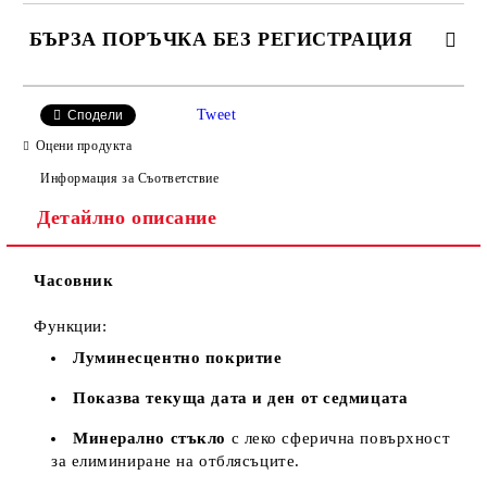
БЪРЗА ПОРЪЧКА БЕЗ РЕГИСТРАЦИЯ
Tweet
Сподели
Оцени продукта
Информация за Съответствие
Детайлно описание
Ние ще се свържем с вас в рамките на работния ден, за
уточняване адрес и цена на доставка.
Часовник
Функции:
Луминесцентно покритие
Показва текуща дата и ден от седмицата
Минерално стъкло
с леко сферична повърхност
за елиминиране на отблясъците.