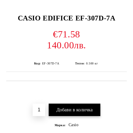
CASIO EDIFICE EF-307D-7A
€71.58
140.00лв.
Код:
EF-307D-7A
Тегло:
0.500
кг
Добави в желани
Casio
Марка: