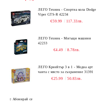
ЛЕГО Техник - Спортна кола Dodge
Viper GTS-R 42234
€59.99
117.33лв.
ЛЕГО Техник - Могъщи машини
42233
€4.49
8.78лв.
ЛЕГО Криейтър 3 в 1 - Модна арт
чанта с място за съхранение 31391
€25.99
50.83лв.
Абонирай се