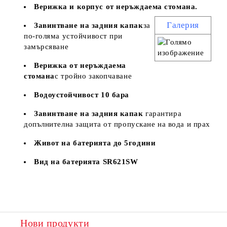
Верижка и корпус от неръждаема стомана.
Галерия
Завинтване на задния капак
за
по-голяма устойчивост при
замърсяване
Верижка от неръждаема
стомана
с тройно закопчаване
Водоустойчивост 10 бара
Завинтване на задния капак
гарантира
допълнителна защита от пропускане на вода и прах
Живот на батерията до 5години
Вид на батерията SR621SW
Нови продукти