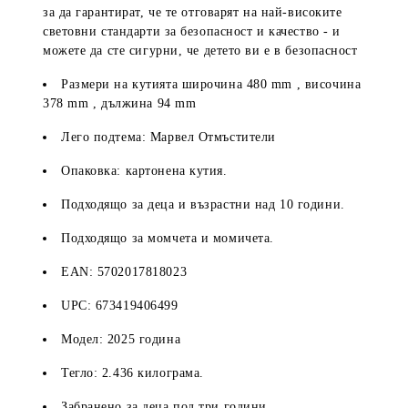
за да гарантират, че те отговарят на най-високите
световни стандарти за безопасност и качество - и
можете да сте сигурни, че детето ви е в безопасност
Размери на кутията широчина
480
mm
, височина
378
mm
, дължина
94
mm
Лего подтема: Марвел Отмъстители
Опаковка: картонена кутия.
Подходящо за деца и възрастни над 10 години.
Подходящо за момчета и момичета.
EAN:
5702017818023
UPC:
673419406499
Модел: 2025 година
Тегло: 2.436 килограма.
Забранено за деца под три години.