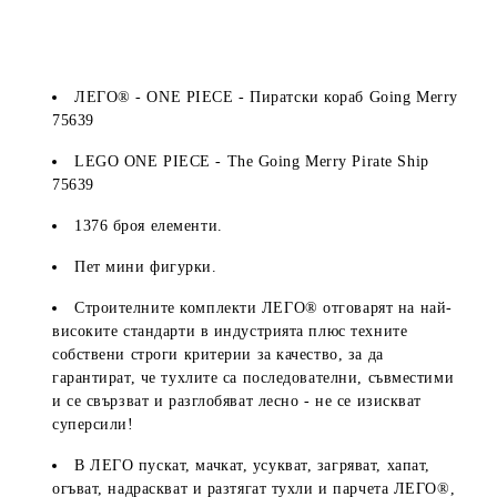
ЛЕГО® - ONE PIECE - Пиратски кораб Going Merry
75639
LEGO ONE PIECE - The Going Merry Pirate Ship
75639
1376 броя елементи.
Пет мини фигурки.
Строителните комплекти ЛЕГО® отговарят на най-
високите стандарти в индустрията плюс техните
собствени строги критерии за качество, за да
гарантират, че тухлите са последователни, съвместими
и се свързват и разглобяват лесно - не се изискват
суперсили!
В ЛЕГО пускат, мачкат, усукват, загряват, хапат,
огъват, надраскват и разтягат тухли и парчета ЛЕГО®,