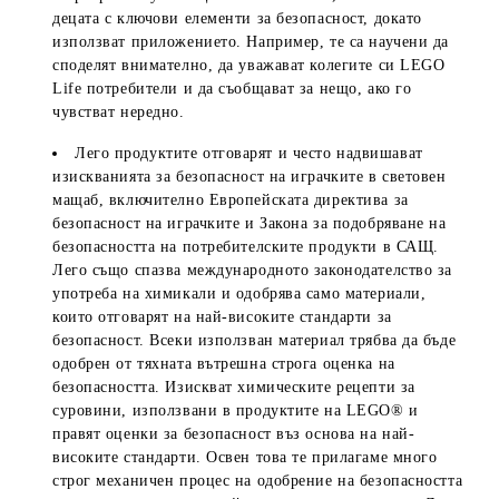
децата с ключови елементи за безопасност, докато
използват приложението. Например, те са научени да
споделят внимателно, да уважават колегите си LEGO
Life потребители и да съобщават за нещо, ако го
чувстват нередно.
Лего продуктите отговарят и често надвишават
изискванията за безопасност на играчките в световен
мащаб, включително Европейската директива за
безопасност на играчките и Закона за подобряване на
безопасността на потребителските продукти в САЩ.
Лего също спазва международното законодателство за
употреба на химикали и одобрява само материали,
които отговарят на най-високите стандарти за
безопасност. Всеки използван материал трябва да бъде
одобрен от тяхната вътрешна строга оценка на
безопасността. Изискват химическите рецепти за
суровини, използвани в продуктите на LEGO® и
правят оценки за безопасност въз основа на най-
високите стандарти. Освен това те прилагаме много
строг механичен процес на одобрение на безопасността