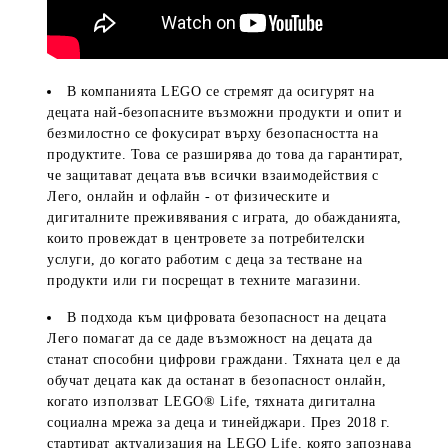
В компанията LEGO се стремят да осигурят на
децата най-безопасните възможни продукти и опит и
безмилостно се фокусират върху безопасността на
продуктите. Това се разширява до това да гарантират,
че защитават децата във всички взаимодействия с
Лего, онлайн и офлайн - от физическите и
дигиталните преживявания с играта, до обажданията,
които провеждат в центровете за потребителски
услуги, до когато работим с деца за тестване на
продукти или ги посрещат в техните магазини.
В подхода към цифровата безопасност на децата
Лего помагат да се даде възможност на децата да
станат способни цифрови граждани. Тяхната цел е да
обучат децата как да останат в безопасност онлайн,
когато използват LEGO® Life, тяхната дигитална
социална мрежа за деца и тинейджари. През 2018 г.
стартират актуализация на LEGO Life, която запознава