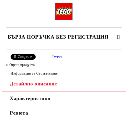
БЪРЗА ПОРЪЧКА БЕЗ РЕГИСТРАЦИЯ
Tweet
Сподели
Оцени продукта
Информация за Съответствие
Детайлно описание
Ние ще се свържем с вас в рамките на работния ден, за
уточняване адрес и цена на доставка.
Характеристики
Ревюта