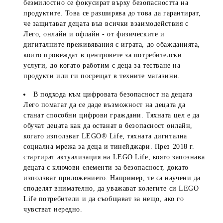
безмилостно се фокусират върху безопасността на
продуктите. Това се разширява до това да гарантират,
че защитават децата във всички взаимодействия с
Лего, онлайн и офлайн - от физическите и
дигиталните преживявания с играта, до обажданията,
които провеждат в центровете за потребителски
услуги, до когато работим с деца за тестване на
продукти или ги посрещат в техните магазини.
В подхода към цифровата безопасност на децата
Лего помагат да се даде възможност на децата да
станат способни цифрови граждани. Тяхната цел е да
обучат децата как да останат в безопасност онлайн,
когато използват LEGO® Life, тяхната дигитална
социална мрежа за деца и тинейджари. През 2018 г.
стартират актуализация на LEGO Life, която запознава
децата с ключови елементи за безопасност, докато
използват приложението. Например, те са научени да
споделят внимателно, да уважават колегите си LEGO
Life потребители и да съобщават за нещо, ако го
чувстват нередно.