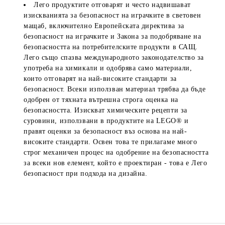
Лего продуктите отговарят и често надвишават
изискванията за безопасност на играчките в световен
мащаб, включително Европейската директива за
безопасност на играчките и Закона за подобряване на
безопасността на потребителските продукти в САЩ.
Лего също спазва международното законодателство за
употреба на химикали и одобрява само материали,
които отговарят на най-високите стандарти за
безопасност. Всеки използван материал трябва да бъде
одобрен от тяхната вътрешна строга оценка на
безопасността. Изискват химическите рецепти за
суровини, използвани в продуктите на LEGO® и
правят оценки за безопасност въз основа на най-
високите стандарти. Освен това те прилагаме много
строг механичен процес на одобрение на безопасността
за всеки нов елемент, който е проектиран - това е Лего
безопасност при подхода на дизайна.