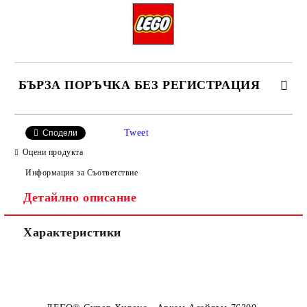
БЪРЗА ПОРЪЧКА БЕЗ РЕГИСТРАЦИЯ
Tweet
Сподели
Оцени продукта
Информация за Съответствие
Детайлно описание
Ние ще се свържем с вас в рамките на работния ден, за
уточняване адрес и цена на доставка.
Характеристики