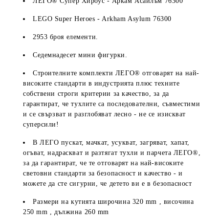
ЛЕГО® Супер Хироус - Аркам Асайлъм 76300
LEGO Super Heroes - Arkham Asylum 76300
2953 броя елементи.
Седемнадесет мини фигурки.
Строителните комплекти ЛЕГО® отговарят на най-
високите стандарти в индустрията плюс техните
собствени строги критерии за качество, за да
гарантират, че тухлите са последователни, съвместими
и се свързват и разглобяват лесно - не се изискват
суперсили!
В ЛЕГО пускат, мачкат, усукват, загряват, хапат,
огъват, надраскват и разтягат тухли и парчета ЛЕГО®,
за да гарантират, че те отговарят на най-високите
световни стандарти за безопасност и качество - и
можете да сте сигурни, че детето ви е в безопасност
Размери на кутията широчина
320
mm
, височина
250
mm
, дължина
260
mm