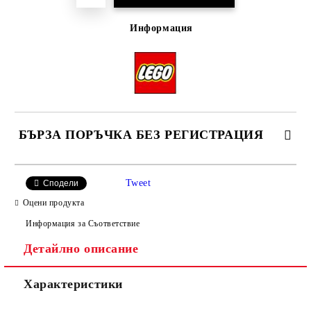
Информация
БЪРЗА ПОРЪЧКА БЕЗ РЕГИСТРАЦИЯ
Tweet
Сподели
Оцени продукта
Информация за Съответствие
Детайлно описание
Ние ще се свържем с вас в рамките на работния ден, за
уточняване адрес и цена на доставка.
Характеристики