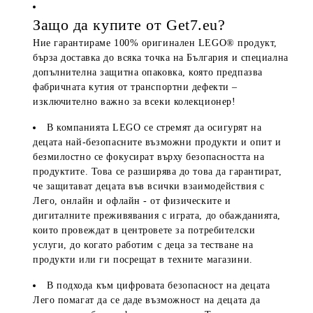
Защо да купите от Get7.eu?
Ние гарантираме 100% оригинален LEGO® продукт,
бърза доставка до всяка точка на България и специална
допълнителна защитна опаковка, която предпазва
фабричната кутия от транспортни дефекти –
изключително важно за всеки колекционер!
В компанията LEGO се стремят да осигурят на
децата най-безопасните възможни продукти и опит и
безмилостно се фокусират върху безопасността на
продуктите. Това се разширява до това да гарантират,
че защитават децата във всички взаимодействия с
Лего, онлайн и офлайн - от физическите и
дигиталните преживявания с играта, до обажданията,
които провеждат в центровете за потребителски
услуги, до когато работим с деца за тестване на
продукти или ги посрещат в техните магазини.
В подхода към цифровата безопасност на децата
Лего помагат да се даде възможност на децата да