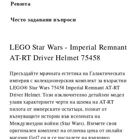
Ревюта
Често задавани въпроси
LEGO Star Wars - Imperial Remnant
AT-RT Driver Helmet 75458
Пресъздайте мрачната естетика на Галактическата
империя с колекционерския комплект за възрастни
LEGO® Star Wars 75458 Imperial Remnant AT-RT
Driver Helmet. Този изключително детайлен модел
улавя характерните черти на шлема на AT-RT
пилота от имперските остатъци, познат от
вълнуващите истории във вселената на
Междузвездни войни (Star Wars). Вземете своя
оригинален комплект на отлична цена от онлайн
магазин Get7.eu и се насладете на върховно