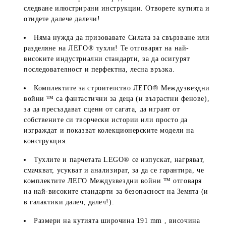
следване илюстрирани инструкции. Отворете кутията и
отидете далече далечи!
Няма нужда да призовавате Силата за свързване или
разделяне на ЛЕГО® тухли! Те отговарят на най-
високите индустриални стандарти, за да осигурят
последователност и перфектна, лесна връзка.
Комплектите за строителство ЛЕГО® Междузвездни
войни ™ са фантастични за деца (и възрастни фенове),
за да пресъздават сцени от сагата, да играят от
собствените си творчески истории или просто да
изграждат и показват колекционерските модели на
конструкция.
Тухлите и парчетата LEGO® се изпускат, нагряват,
смачкват, усукват и анализират, за да се гарантира, че
комплектите ЛЕГО Междузвездни войни ™ отговаря
на най-високите стандарти за безопасност на Земята (и
в галактики далеч, далеч!).
Размери на кутията широчина
191
mm
, височина