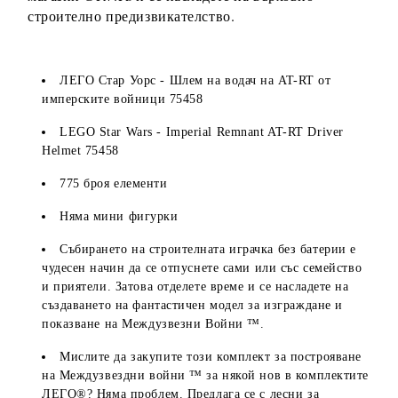
строително предизвикателство.
ЛЕГО Стар Уорс - Шлем на водач на AT-RT от
имперските войници 75458
LEGO Star Wars - Imperial Remnant AT-RT Driver
Helmet 75458
775 броя елементи
Няма мини фигурки
Събирането на строителната играчка без батерии е
чудесен начин да се отпуснете сами или със семейство
и приятели. Затова отделете време и се насладете на
създаването на фантастичен модел за изграждане и
показване на Междузвезни Войни ™.
Мислите да закупите този комплект за построяване
на Междузвездни войни ™ за някой нов в комплектите
ЛЕГО®? Няма проблем. Предлага се с лесни за