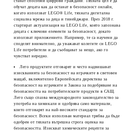
станат способни цифрови граждани. Тяхната цел е да
обучат децата как да останат в безопасност онлайн,
когато използват LEGO® Life, тяхната дигитална
социална мрежа за деца и тинейджари. През 2018 г.
стартират актуализация на LEGO Life, която запознава
децата с ключови елементи за безопасност, докато
използват приложението. Например, те са научени да
споделят внимателно, да уважават колегите си LEGO
Life потребители и да съобщават за нещо, ако го
чувстват нередно.
Лего продуктите отговарят и често надвишават
изискванията за безопасност на играчките в световен
мащаб, включително Европейската директива за
безопасност на играчките и Закона за подобряване на
безопасността на потребителските продукти в САЩ.
Лего също спазва международното законодателство за
употреба на химикали и одобрява само материали,
които отговарят на най-високите стандарти за
безопасност. Всеки използван материал трябва да бъде
одобрен от тяхната вътрешна строга оценка на
безопасността. Изискват химическите рецепти за