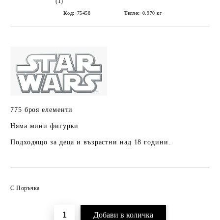
(1)
Код:
75458
Тегло:
0.970
кг
775 броя елементи
Няма мини фигурки
Подходящо за деца и възрастни над 18 години.
Добави в желани
С Поръчка