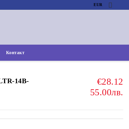
EUR
Контакт
€28.12
LTR-14B-
55.00лв.