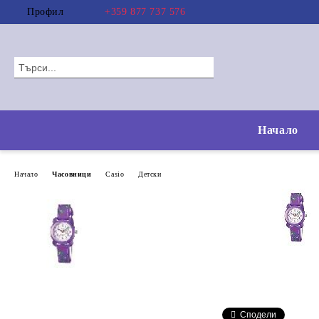
Профил
+359 877 737 576
Начало
Начало
Часовници
Casio
Детски
Сподели