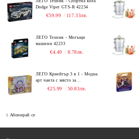
ЛЕГО Техник - Спортна кола
Dodge Viper GTS-R 42234
€59.99
117.33лв.
ЛЕГО Техник - Могъщи
машини 42233
€4.49
8.78лв.
ЛЕГО Криейтър 3 в 1 - Модна
арт чанта с място за
съхранение 31391
€25.99
50.83лв.
Абонирай се