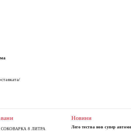
ама
оставката/
авани
Новини
Лего тества нов супер автом
СОКОВАРКА 8 ЛИТРА