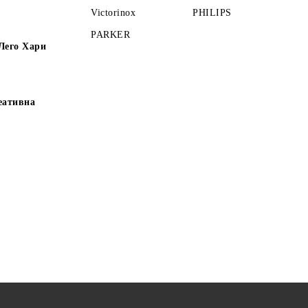
Victorinox
PHILIPS
PARKER
Лего Хари
еативна