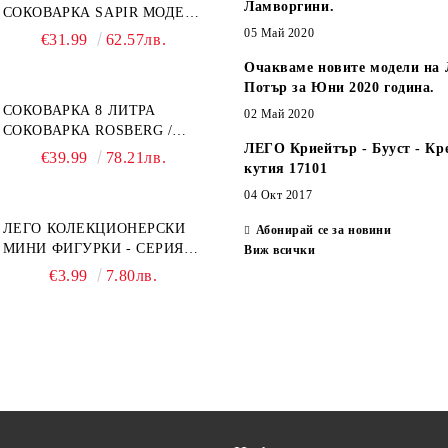
Ламворгини.
СОКОВАРКА SAPIR МОДЕЛ:
SP-1260-A26
05 Май 2020
€31.99
62.57лв.
Очакваме новите модели на 
Потър за Юни 2020 година.
СОКОВАРКА 8 ЛИТРА
02 Май 2020
СОКОВАРКА ROSBERG /
ЛЕГО Криейтър - Бууст - Кр
SAPIR
€39.99
78.21лв.
кутия 17101
04 Окт 2017
ЛЕГО КОЛЕКЦИОНЕРСКИ
Абонирай се за новини
МИНИ ФИГУРКИ - СЕРИЯ
Виж всички
СПАЙДЪР-МЕН: ПРЕЗ
€3.99
7.80лв.
СПАЙДИ-ВСЕЛЕНАТА 71050